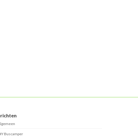
richten
lgemeen
IY Buscamper