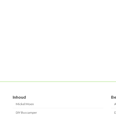
Inhoud
Be
Mickel Moen
A
DIY Buscamper
D