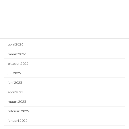
Energietransitie
Hout projecten
Uncategorized
Archief
april 2026
maart 2026
oktober 2025
juli 2025
juni 2025
april 2025
maart 2025
februari 2025
januari 2025