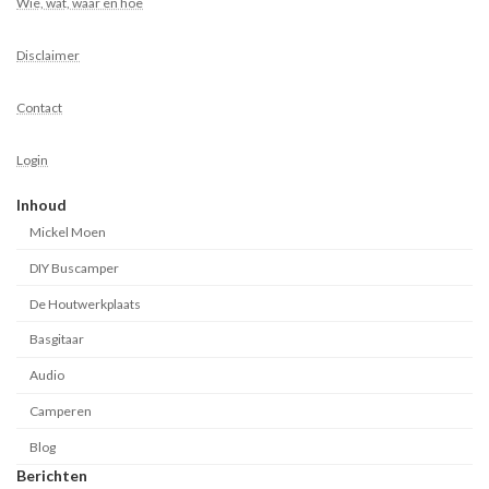
Wie, wat, waar en hoe
Disclaimer
Contact
Login
Inhoud
Mickel Moen
DIY Buscamper
De Houtwerkplaats
Basgitaar
Audio
Camperen
Blog
Berichten