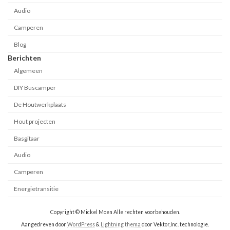
Audio
Camperen
Blog
Berichten
Algemeen
DIY Buscamper
De Houtwerkplaats
Hout projecten
Basgitaar
Audio
Camperen
Energietransitie
Copyright © Mickel Moen Alle rechten voorbehouden.
Aangedreven door
WordPress
&
Lightning thema
door Vektor,Inc. technologie.