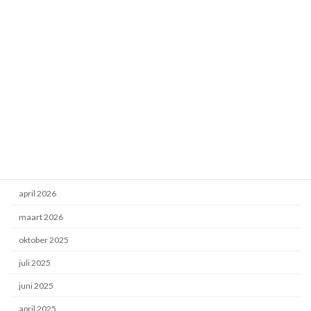
Camperen
De Houtwerkplaats
DIY Buscamper
Energietransitie
Hout projecten
Uncategorized
Archief
april 2026
maart 2026
oktober 2025
juli 2025
juni 2025
april 2025