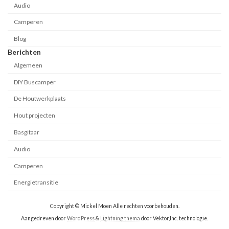
Audio
Camperen
Blog
Berichten
Algemeen
DIY Buscamper
De Houtwerkplaats
Hout projecten
Basgitaar
Audio
Camperen
Energietransitie
Copyright © Mickel Moen Alle rechten voorbehouden.
Aangedreven door
WordPress
&
Lightning thema
door Vektor,Inc. technologie.