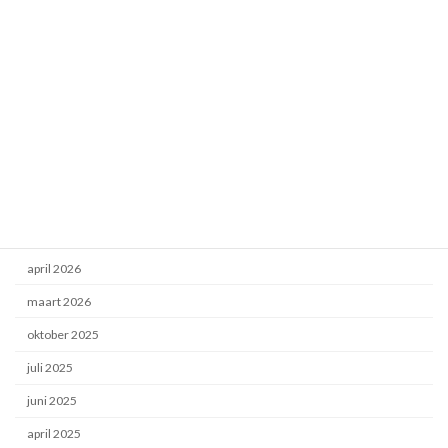
Camperen
De Houtwerkplaats
DIY Buscamper
Energietransitie
Hout projecten
Uncategorized
Archief
april 2026
maart 2026
oktober 2025
juli 2025
juni 2025
april 2025