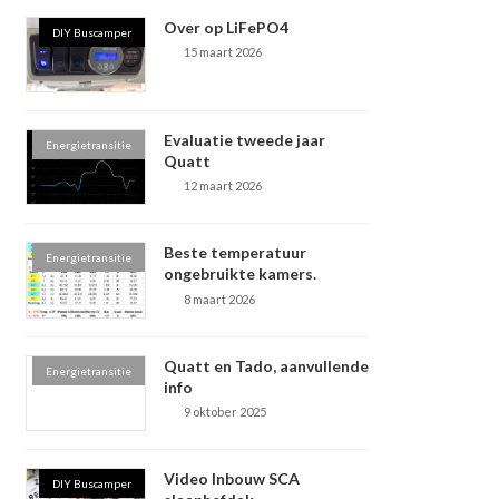
Over op LiFePO4
DIY Buscamper
15 maart 2026
Evaluatie tweede jaar
Energietransitie
Quatt
12 maart 2026
Beste temperatuur
Energietransitie
ongebruikte kamers.
8 maart 2026
Quatt en Tado, aanvullende
Energietransitie
info
9 oktober 2025
Video Inbouw SCA
DIY Buscamper