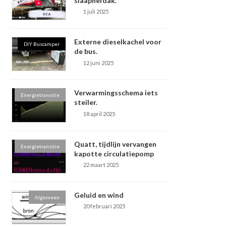
slaaphefdak.
1 juli 2025
Externe dieselkachel voor
DIY Buscamper
de bus.
12 juni 2025
Verwarmingsschema iets
Energietransitie
steiler.
18 april 2025
Quatt, tijdlijn vervangen
Energietransitie
kapotte circulatiepomp
22 maart 2025
Geluid en wind
Algemeen
20 februari 2025