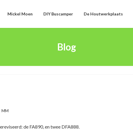
Mickel Moen
DIY Buscamper
De Houtwerkplaats
Blog
MM
 gereviseerd: de FA890, en twee DFA888.