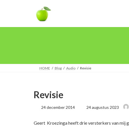
Ga
Ga
naar
naar
de
de
inhoud
navigatie
HOME
Blog
Audio
Revisie
Revisie
Laatst
24 december 2014
24 augustus 2023
geüpdatet
:
Geert Kroezinga heeft drie versterkers van mij