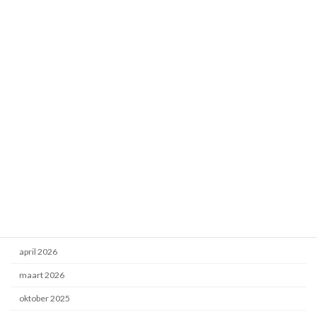
Algemeen
Audio
Basgitaar
Camperen
De Houtwerkplaats
DIY Buscamper
Energietransitie
Hout projecten
Uncategorized
Archief
april 2026
maart 2026
oktober 2025